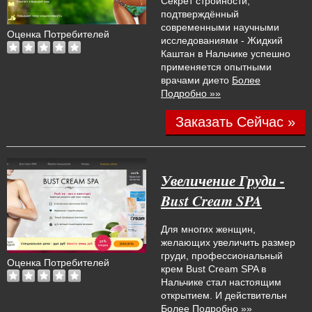
Секрет стройности,
подтверждённый
современными научными
Оценка Потребителей
исследованиями - Жидкий
Каштан в Нальчике успешно
применяется опытными
врачами дието
Более
Подробно »»
Заказать Сейчас »
Увеличение Груди -
Bust Cream SPA
Для многих женщин,
желающих увеличить размер
груди, профессиональный
Оценка Потребителей
крем Bust Cream SPA в
Нальчике стал настоящим
открытием. И действительн
Более Подробно »»