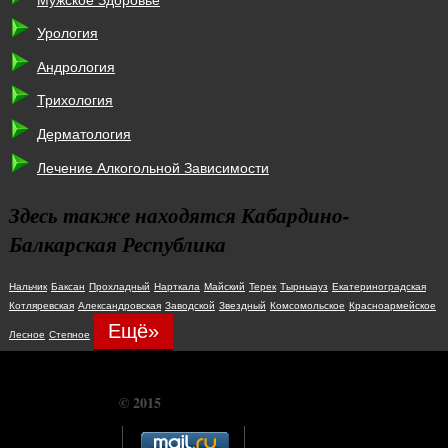
Урология
Андрология
Трихология
Дерматология
Лечение Алкогольной Зависимости
Здесь также находятся Кабардино-
Балкарская Республика
Нальчик
Баксан
Прохладный
Нарткала
Майский
Терек
Тырныауз
Екатериноградская
Котляревская
Александровская
Заводской
Звездный
Комсомольское
Красноармейское
Ещё»
Лесное
Степное
© 2015
CHUDOSREDSTVO.COM